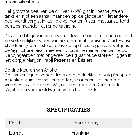
mooie eikentoets.
Het grootste deel van de druiven (70%) gist in roestvrijstalen
tanks en rijpt een aantal maanden op de gistcellen. Het andere
deel wordt vergist in kleine eikenhouten fusten met aansluitend
een zes maanden durende vatrijping.
De assemblage van beide wijnen levert mooie fruittonen op, met
de verleidelijke invloed van het eikenhout. Typische Zuid-Franse
chardonnay van uitstekend niveau, op finesse gemaakt volgens
de ‘agriculture raisonnée’, een duurzame manier van wijnbouw.
De wijngaarden met ongeveer dertig jaar oude stokken liggen in
het dorpje Margon, nabij Pézenas en Béziers.
De drie kleuren van Arjolle
De Fransen zijn bijzonder trots op hun driekleurenvlag én op de
prachtige Zuid-Franse Languedoc, waar heerlijke ‘tricolore-
wijnen’ vandaan komen. Wit, rosé en rood van Domaine de
l’Arjolle zijn voorbeeldwijnen voor deze streek.
SPECIFICATIES
Druif:
Chardonnay
Land:
Frankrijk