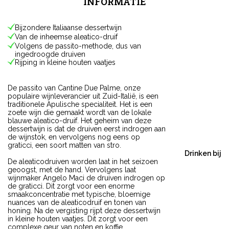
INFORMATIE
Bijzondere Italiaanse dessertwijn
Van de inheemse aleatico-druif
Volgens de passito-methode, dus van
ingedroogde druiven
Rijping in kleine houten vaatjes
De passito van Cantine Due Palme, onze
populaire wijnleverancier uit Zuid-Italië, is een
traditionele Apulische specialiteit. Het is een
zoete wijn die gemaakt wordt van de lokale
blauwe aleatico-druif. Het geheim van deze
dessertwijn is dat de druiven eerst indrogen aan
de wijnstok, en vervolgens nog eens op
graticci, een soort matten van stro.
Drinken bij
De aleaticodruiven worden laat in het seizoen
geoogst, met de hand. Vervolgens laat
wijnmaker Angelo Maci de druiven indrogen op
de graticci. Dit zorgt voor een enorme
smaakconcentratie met typische, bloemige
nuances van de aleaticodruif en tonen van
honing. Na de vergisting rijpt deze dessertwijn
in kleine houten vaatjes. Dit zorgt voor een
complexe geur van noten en koffie.