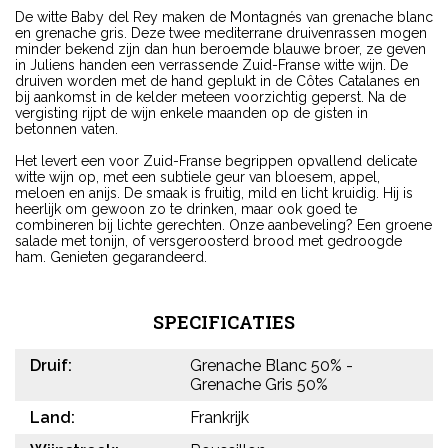
De witte Baby del Rey maken de Montagnés van grenache blanc
en grenache gris. Deze twee mediterrane druivenrassen mogen
minder bekend zijn dan hun beroemde blauwe broer, ze geven
in Juliens handen een verrassende Zuid-Franse witte wijn. De
druiven worden met de hand geplukt in de Côtes Catalanes en
bij aankomst in de kelder meteen voorzichtig geperst. Na de
vergisting rijpt de wijn enkele maanden op de gisten in
betonnen vaten.
Het levert een voor Zuid-Franse begrippen opvallend delicate
witte wijn op, met een subtiele geur van bloesem, appel,
meloen en anijs. De smaak is fruitig, mild en licht kruidig. Hij is
heerlijk om gewoon zo te drinken, maar ook goed te
combineren bij lichte gerechten. Onze aanbeveling? Een groene
salade met tonijn, of versgeroosterd brood met gedroogde
ham. Genieten gegarandeerd.
SPECIFICATIES
Druif:
Grenache Blanc 50% -
Grenache Gris 50%
Land:
Frankrijk