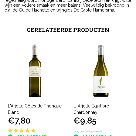
regelmatig wordt rondgeroerd. Dankzij deze techniek krijgt witte
wijn een vollere smaak en meer balans. Veelvuldig bekroond in
o.a. de Guide Hachette en wijngids De Grote Hamersma.
GERELATEERDE PRODUCTEN
L'Arjolle Côtes de Thongue
L' Arjolle Equilibre
Blanc
Chardonnay
€7,80
€9,85
Nog niet gewaardeerd