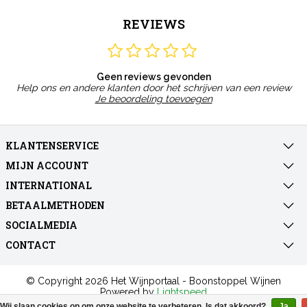
REVIEWS
Geen reviews gevonden
Help ons en andere klanten door het schrijven van een review
Je beoordeling toevoegen
KLANTENSERVICE
MIJN ACCOUNT
INTERNATIONAL
BETAALMETHODEN
SOCIALMEDIA
CONTACT
© Copyright 2026 Het Wijnportaal - Boonstoppel Wijnen
Powered by
Lightspeed
All rights reserved by
InStijl Media
Wij slaan cookies op om onze website te verbeteren. Is dat akkoord?
Ja