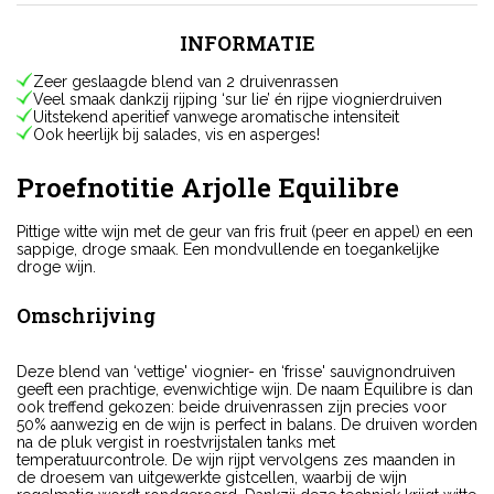
INFORMATIE
Zeer geslaagde blend van 2 druivenrassen
Veel smaak dankzij rijping ‘sur lie’ én rijpe viognierdruiven
Uitstekend aperitief vanwege aromatische intensiteit
Ook heerlijk bij salades, vis en asperges!
Proefnotitie Arjolle Equilibre
Pittige witte wijn met de geur van fris fruit (peer en appel) en een
sappige, droge smaak. Een mondvullende en toegankelijke
droge wijn.
Omschrijving
Deze blend van ‘vettige' viognier- en ‘frisse' sauvignondruiven
geeft een prachtige, evenwichtige wijn. De naam Équilibre is dan
ook treffend gekozen: beide druivenrassen zijn precies voor
50% aanwezig en de wijn is perfect in balans. De druiven worden
na de pluk vergist in roestvrijstalen tanks met
temperatuurcontrole. De wijn rijpt vervolgens zes maanden in
de droesem van uitgewerkte gistcellen, waarbij de wijn