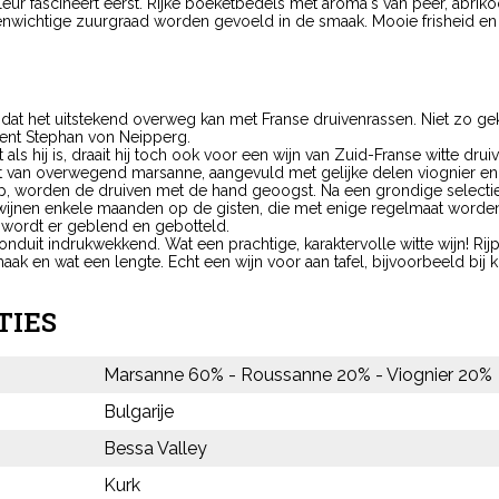
okleur fascineert eerst. Rijke boeketbedels met aroma's van peer, abr
venwichtige zuurgraad worden gevoeld in de smaak. Mooie frisheid en
en dat het uitstekend overweg kan met Franse druivenrassen. Niet zo ge
ent Stephan von Neipperg.
ls hij is, draait hij toch ook voor een wijn van Zuid-Franse witte drui
 van overwegend marsanne, aangevuld met gelijke delen viognier en
p, worden de druiven met de hand geoogst. Na een grondige selectie 
e wijnen enkele maanden op de gisten, die met enige regelmaat word
ot wordt er geblend en gebotteld.
ronduit indrukwekkend. Wat een prachtige, karaktervolle witte wijn! Rij
maak en wat een lengte. Echt een wijn voor aan tafel, bijvoorbeeld bij 
TIES
Marsanne 60% - Roussanne 20% - Viognier 20%
Bulgarije
Bessa Valley
Kurk