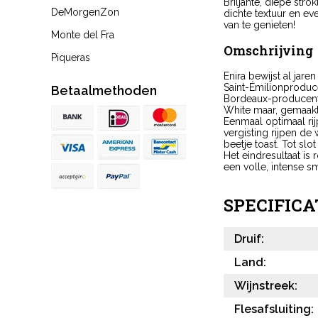
Briljante, diepe str
DeMorgenZon
dichte textuur en e
van te genieten!
Monte del Fra
Omschrijving
Piqueras
Enira bewijst al jar
Saint-Émilionproduc
Betaalmethoden
Bordeaux-producent a
White maar, gemaakt
Eenmaal optimaal rij
vergisting rijpen d
beetje toast. Tot sl
Het eindresultaat is 
een volle, intense s
SPECIFICA
Druif:
Land:
Wijnstreek:
Flesafsluiting: