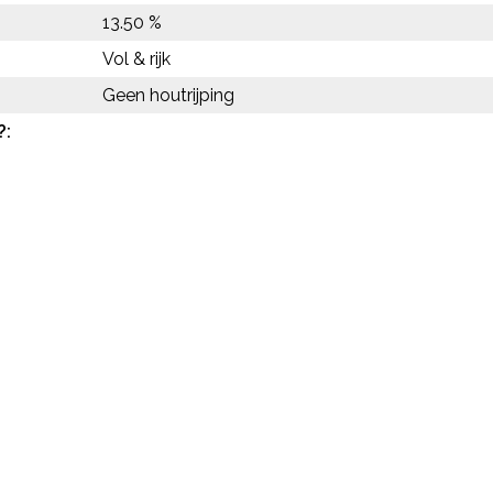
13.50 %
Vol & rijk
Geen houtrijping
?: