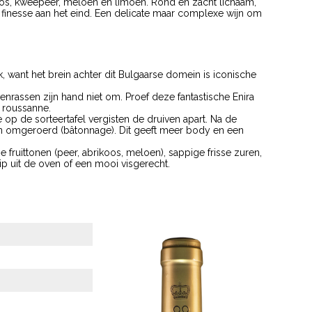
ikoos, kweepeer, meloen en limoen. Rond en zacht lichaam,
 finesse aan het eind. Een delicate maar complexe wijn om
k, want het brein achter dit Bulgaarse domein is iconische
venrassen zijn hand niet om. Proef deze fantastische Enira
 roussanne.
op de sorteertafel vergisten de druiven apart. Na de
en omgeroerd (bâtonnage). Dit geeft meer body en een
pe fruittonen (peer, abrikoos, meloen), sappige frisse zuren,
kip uit de oven of een mooi visgerecht.