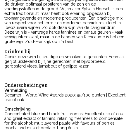
de druiven optimaal profiteren van de zon en de
voedingsstoffen in de grond. Wijnmaker Sylvain Hoesch is een
echte traditionalist, maar heeft ook ervaring opgedaan bij
toonaangevende en moderne producenten. Een prachtige mix
van respect voor het terroir en moderne techniek resulteert in
loepzuivere wijnen. Zo ook deze wijn van de carignandruif.
Deze wijn is - vanwege harde tannines en banale geuren - vaak
weinig interessant, maar in de handen van Richeaume is het een
grote wijn. Zuid-Frankrijk op z'n best!
Drinken bij
Geniet deze wijn bij kruidige en smaakvolle gerechten. Eenmaal
gerijpt uitstekend bij fijne gerechten met bijvoorbeeld
geroosterd vlees, lamsbout of gerijpte kazen.
Onderscheidingen
Vermelding
Decanter - World Wine Awards 2020: 95/100 punten | Excellent
use of oak
Omschrijving
Concentrated blue and black fruit aromas. Excellent use of oak
and great extract of tannins, retaining freshness to compensate
for the alcohol; multilayered palate with flavours of berries,
mocha and milk chocolate. Long finish.