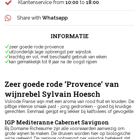
Klantenservice from
10:00
to
18:00
Share with
Whatsapp
INFORMATIE
zeer goede rode provence
uitzonderlijk lage opbrengst per wijnstok
krachtig en vol, met beschaafd gebruik van eiken
kan gemakkelijk tot 8 jaar na de oogst rijpen
Zeer goede rode ‘Provence’ van
wijnrebel Sylvain Hoesch
Volrode Franse wijn met een aroma van rood fruit en kruiden. De
pittige intense smaak past - jong gedronken - goed bij kruidige
gerechten. Eenmaal gerijpt erg lekker bij kalfsvlees of gevogelte.
IGP Mediteranne Cabernet Savignon
Bij Domaine Richeaume zijn alle voorwaarden aanwezig om
grote wijnen te maken. De druiven worden hier op biologische
wijze geteeld. De geringe opbrengst per wijnstok betekent dat