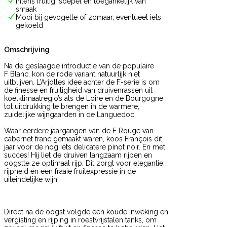
Intens fruitig, soepel en toegankelijk van
smaak
Mooi bij gevogelte of zomaar, eventueel iets
gekoeld
Omschrijving
Na de geslaagde introductie van de populaire
F Blanc, kon de rode variant natuurlijk niet
uitblijven. L’Arjolles idee achter de F-serie is om
de finesse en fruitigheid van druivenrassen uit
koelklimaatregio’s als de Loire en de Bourgogne
tot uitdrukking te brengen in de warmere,
zuidelijke wijngaarden in de Languedoc.
Waar eerdere jaargangen van de F Rouge van
cabernet franc gemaakt waren, koos François dit
jaar voor de nog iets delicatere pinot noir. En met
succes! Hij liet de druiven langzaam rijpen en
oogstte ze optimaal rijp. Dit zorgt voor elegantie,
rijpheid en een fraaie fruitexpressie in de
uiteindelijke wijn.
Direct na de oogst volgde een koude inweking en
vergisting en rijping in roestvrijstalen tanks, om