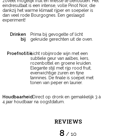
zoveel mogelijk fruit en finesse te behouden. Het
eindresultaat is een intense, volle Pinot Noir, die
dankzij het warme klimaat rijper en soepeler is
dan veel rode Bourgognes. Een geslaagd
experiment!
Drinken
Prima bij gevogelte of licht
bij
gekruide gerechten uit de oven.
Proefnotitie
Licht robijnrode wijn met een
subtiele geur van aalbes, kers,
rozenbottel en groene kruiden.
Elegante stijl met rijp rood fruit,
evenwichtige zuren en fijne
tannines. De finale is soepel met
tonen van peper en laurier.
Houdbaarheid
Direct op dronk en gemakkelijk 3 à
4 jaar houdbaar na oogstdatum.
REVIEWS
8
/ 10