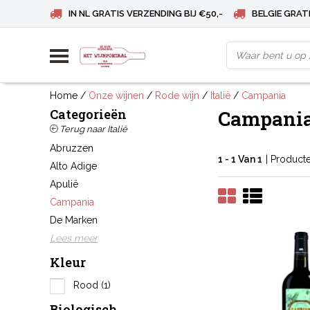
IN NL GRATIS VERZENDING BIJ €50,-
BELGIE GRATI
Home
/
Onze wijnen
/
Rode wijn
/
Italië
/
Campania
Categorieën
Campani
Terug naar Italië
Abruzzen
1 - 1 Van 1
| Product
Alto Adige
Apulië
Campania
De Marken
Lees meer
Kleur
Rood
(1)
Biologisch