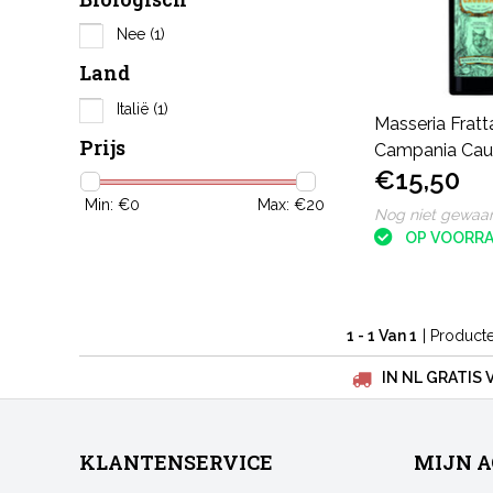
Nee
(1)
Land
Italië
(1)
Masseria Fratt
Prijs
Campania Ca
€15,50
Aglianico
Min: €
0
Max: €
20
Nog niet gewaa
OP VOORR
1 - 1 Van 1
| Product
IN NL GRATIS 
KLANTENSERVICE
MIJN 