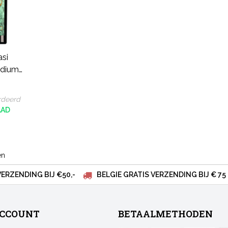
asi
udium
rdeerd
AAD
en
VERZENDING BIJ €50,-
BELGIE GRATIS VERZENDING BIJ € 75
ACCOUNT
BETAALMETHODEN