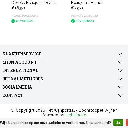
Dorées Beaujolais Blanc
Beaujolais Blanc
€16,90
€23,40
Classic
Vinification
Bourguignonne
Nog niet gewaardeerd
Nog niet gewaardeerd
OP VOORRAAD
OP VOORRAAD
KLANTENSERVICE
MIJN ACCOUNT
INTERNATIONAL
BETAALMETHODEN
SOCIALMEDIA
CONTACT
© Copyright 2026 Het Wijnportaal - Boonstoppel Wijnen
Powered by
Lightspeed
All rights reserved by
InStijl Media
Wij slaan cookies op om onze website te verbeteren. Is dat akkoord?
Ja