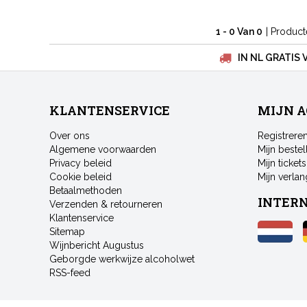
1 - 0 Van 0
| Produc
IN NL GRATIS 
KLANTENSERVICE
MIJN 
Over ons
Registrere
Algemene voorwaarden
Mijn bestel
Privacy beleid
Mijn tickets
Cookie beleid
Mijn verlang
Betaalmethoden
INTER
Verzenden & retourneren
Klantenservice
Sitemap
Wijnbericht Augustus
Geborgde werkwijze alcoholwet
RSS-feed