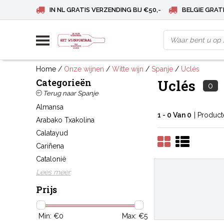
IN NL GRATIS VERZENDING BIJ €50,-
BELGIE GRATI
Home
/
Onze wijnen
/
Witte wijn
/
Spanje
/
Uclés
Categorieën
Uclés
0
Terug naar Spanje
Almansa
1 - 0 Van 0
| Produc
Arabako Txakolina
Calatayud
Cariñena
Catalonië
Lees meer
Prijs
Min: €
0
Max: €
5