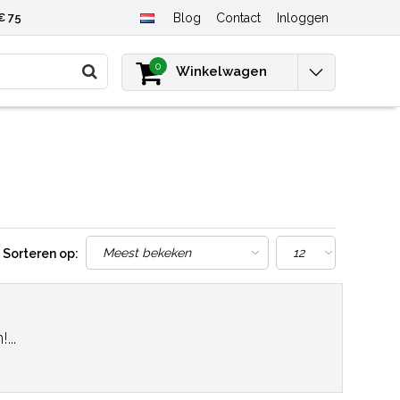
€ 75
Blog
Contact
Inloggen
0
Winkelwagen
Sorteren op:
..