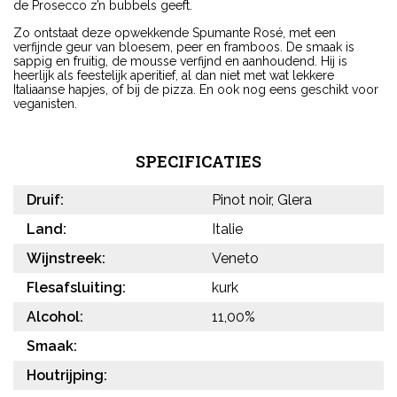
de Prosecco z’n bubbels geeft.
Zo ontstaat deze opwekkende Spumante Rosé, met een
verfijnde geur van bloesem, peer en framboos. De smaak is
sappig en fruitig, de mousse verfijnd en aanhoudend. Hij is
heerlijk als feestelijk aperitief, al dan niet met wat lekkere
Italiaanse hapjes, of bij de pizza. En ook nog eens geschikt voor
veganisten.
SPECIFICATIES
Druif:
Pinot noir, Glera
Land:
Italie
Wijnstreek:
Veneto
Flesafsluiting:
kurk
Alcohol:
11,00%
Smaak:
Houtrijping: