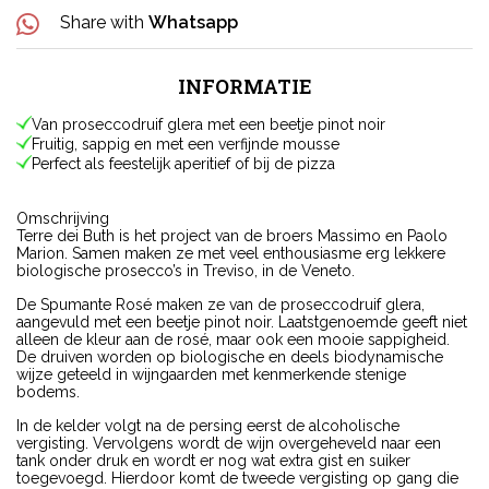
Share with
Whatsapp
INFORMATIE
Van proseccodruif glera met een beetje pinot noir
Fruitig, sappig en met een verfijnde mousse
Perfect als feestelijk aperitief of bij de pizza
Omschrijving
Terre dei Buth is het project van de broers Massimo en Paolo
Marion. Samen maken ze met veel enthousiasme erg lekkere
biologische prosecco’s in Treviso, in de Veneto.
De Spumante Rosé maken ze van de proseccodruif glera,
aangevuld met een beetje pinot noir. Laatstgenoemde geeft niet
alleen de kleur aan de rosé, maar ook een mooie sappigheid.
De druiven worden op biologische en deels biodynamische
wijze geteeld in wijngaarden met kenmerkende stenige
bodems.
In de kelder volgt na de persing eerst de alcoholische
vergisting. Vervolgens wordt de wijn overgeheveld naar een
tank onder druk en wordt er nog wat extra gist en suiker
toegevoegd. Hierdoor komt de tweede vergisting op gang die