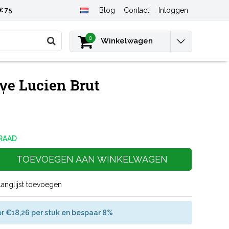
€ 75
Blog
Contact
Inloggen
0
Winkelwagen
v̩e Lucien Brut
RAAD
TOEVOEGEN AAN WINKELWAGEN
langlijst toevoegen
r €18,26 per stuk en bespaar 8%