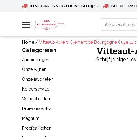
IN NL GRATIS VERZENDING BIJ €50,-
BELGIE GRATI
Home
/
Vitteaut-Alberti Cr̩emant de Bourgogne Cuv̩e Luc
Vitteaut-
Categorieën
Schrijf je eigen re
Aanbiedingen
Onze wijnen
Onze favorieten
Kelderschatten
Wijngebieden
Druivensoorten
Magnum
Proefpakketten