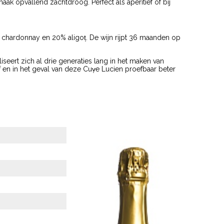
aak opvallend zachtdroog. Perfect als aperitief of bij
 chardonnay en 20% aligot̩. De wijn rijpt 36 maanden op
liseert zich al drie generaties lang in het maken van
 en in het geval van deze Cuv̩e Lucien proefbaar beter