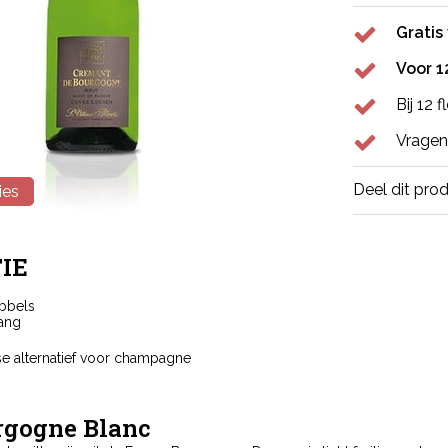
Gratis
Voor 1
Bij 12 
Vragen
Deel dit pro
ies
IE
ubbels
sang
se alternatief voor champagne
rgogne Blanc