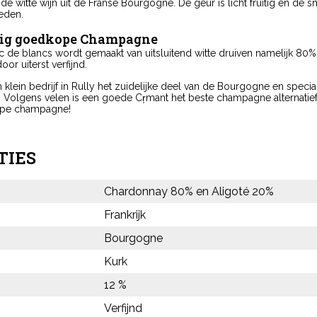
e witte wijn uit de Franse Bourgogne. De geur is licht fruitig en de sm
eden.
nig goedkope Champagne
 de blancs wordt gemaakt van uitsluitend witte druiven namelijk 80%
oor uiterst verfijnd.
en klein bedrijf in Rully het zuidelijke deel van de Bourgogne en specia
s. Volgens velen is een goede Cr̩mant het beste champagne alternatief
pe champagne!
TIES
Chardonnay 80% en Aligoté 20%
Frankrijk
Bourgogne
Kurk
12 %
Verfijnd