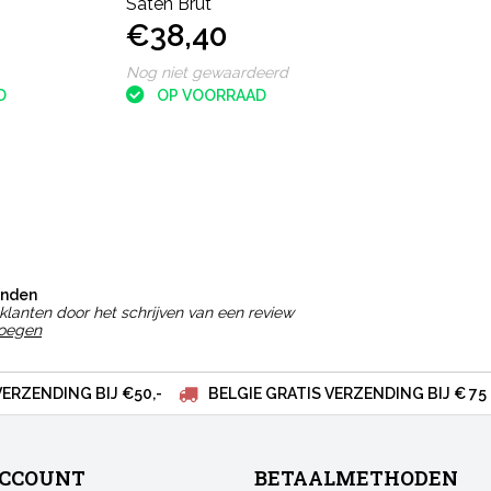
Satèn Brut
€38,40
Nog niet gewaardeerd
D
OP VOORRAAD
onden
klanten door het schrijven van een review
voegen
VERZENDING BIJ €50,-
BELGIE GRATIS VERZENDING BIJ € 75
ACCOUNT
BETAALMETHODEN