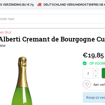
S VERZENDING BIJ € 75
DEUTSCHLAND VERSANDKOSTENFREI AB 
ien Brut
Alberti Cr̩emant de Bourgogne Cu
view
€19,85
OP VOOR
Aan ver
Koop 12 voo