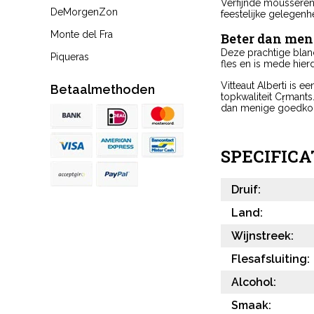
Verfijnde mousserend
DeMorgenZon
feestelijke gelegenh
Monte del Fra
Beter dan me
Deze prachtige blanc
Piqueras
fles en is mede hierd
Vitteaut Alberti is e
Betaalmethoden
topkwaliteit Cr̩mant
dan menige goedko
SPECIFICA
Druif:
Land:
Wijnstreek:
Flesafsluiting:
Alcohol:
Smaak: