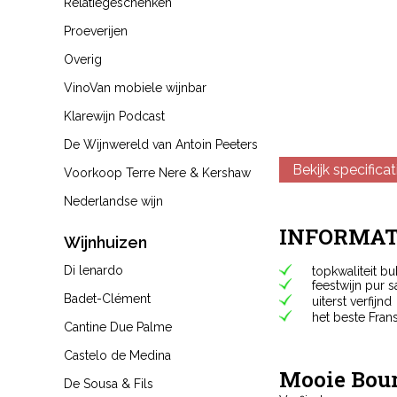
Relatiegeschenken
Proeverijen
Overig
VinoVan mobiele wijnbar
Klarewijn Podcast
De Wijnwereld van Antoin Peeters
Bekijk specificat
Voorkoop Terre Nere & Kershaw
Nederlandse wijn
INFORMAT
Wijnhuizen
Di lenardo
topkwaliteit b
feestwijn pur 
Badet-Clément
uiterst verfijnd
het beste Fran
Cantine Due Palme
Castelo de Medina
Mooie Bou
De Sousa & Fils