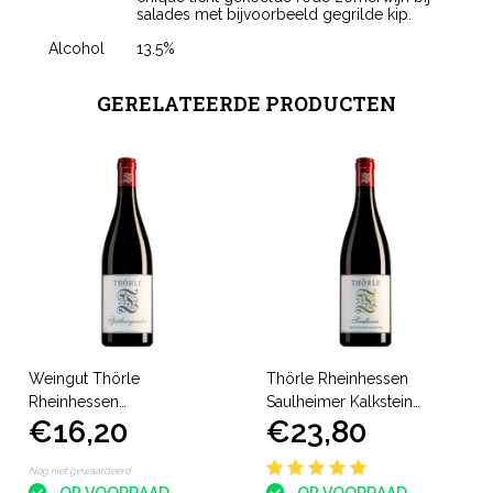
salades met bijvoorbeeld gegrilde kip.
Alcohol
13.5%
GERELATEERDE PRODUCTEN
Weingut Thörle
Thörle Rheinhessen
Rheinhessen
Saulheimer Kalkstein
€16,20
€23,80
Spätburgunder
Spätburgunder
Nog niet gewaardeerd
OP VOORRAAD
OP VOORRAAD