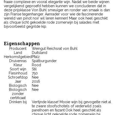
fraaie complexe en vooral elegante wijn. Nadat we beide wijnen
vergelijkend geproefd hebben kunnen we concluderen dat in
deze prijsklasse Von Buhl smeuïger en ronder van smaak is dan
zijn Franse tegenhanger. Aanrader voor wie de fascinerende
wereld van pinot noir wil leren kennen! Maar ook heel geschikt
als chique licht gekoelde rode zomerwijn bij salades met
bijvoorbeeld gegrilde kip.
Eigenschappen
Producent
Weingut Reichsrat von Buhl
Land
Duitsland
Herkomstgebied
Pfalz
Druivenras
Spätburgunder
Kleur
Rood
Soort wijn
Stil
Flesinhoud
750
Schroefdop
Nee
Jaar
2016
Biologisch
Nee
Biologisch
Nee
zonder
certificaat
Drinken bij
Verfijnde klasse! Mooie wijn bij gevogelte niet al
te zware stoofschotels of vederwild zoals
parelhoen en fazant.Ook heel geschikt als
chique licht gekoelde rode zomerwijn bij