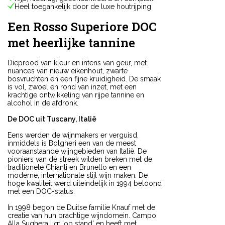
Heel toegankelijk door de luxe houtrijping
Een Rosso Superiore DOC
met heerlijke tannine
Dieprood van kleur en intens van geur, met
nuances van nieuw eikenhout, zwarte
bosvruchten en een fijne kruidigheid. De smaak
is vol, zwoel en rond van inzet, met een
krachtige ontwikkeling van rijpe tannine en
alcohol in de afdronk.
De DOC uit Tuscany, Italië
Eens werden de wijnmakers er verguisd,
inmiddels is Bolgheri een van de meest
vooraanstaande wijngebieden van Italië. De
pioniers van de streek wilden breken met de
traditionele Chianti en Brunello en een
moderne, internationale stijl wijn maken. De
hoge kwaliteit werd uiteindelijk in 1994 beloond
met een DOC-status.
In 1998 begon de Duitse familie Knauf met de
creatie van hun prachtige wijndomein. Campo
Alla Sughera ligt 'op stand' en heeft met