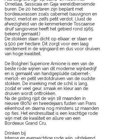
Ornellaia, Sassicaia en Gaja wereldberoemde
buren. De 20 hectaren zijn beplant met
bordeauxrassen zoals cabernet (sauvignon en
franc), merlot en zelfs petit verdot. (Juist de
afwezigheid van de kenmerkende Toscaanse
druif sangiovese heeft het gebied rond 1965
bekend gemaakt.)
De stokken staan dicht op elkaar: er staan er
9.500 per hectare. Dit zorgt voor een laag
rendement in de wijngaard en dus voor druiven
van hoge kwaliteit.
De Bolgheri Superiore Arnione is een van de
beste rode wijnen van dit moderne wijnbedrijf
en is gemaakt van handgeplukte cabernet-,
merlot- en petit verdotdruiven van de oudste
stokken. De inweking met de schil is lang,
zodat er veel geur, smaak en kleur aan de
druiven wordt onttrokken.
Na de gisting rijpt de wijn 18 maanden in
nieuwe (80%) en tweedejaars fusten van Frans
eikenhout en daarna nog minstens 12 maanden
op fles. Het eindresultaat is een krachtige rode
wijn met de kwaliteit en allure van een
Bordeaux Grand Cru.
Drinken bij
Intense en evenwichtige rode wijn, uitstekend