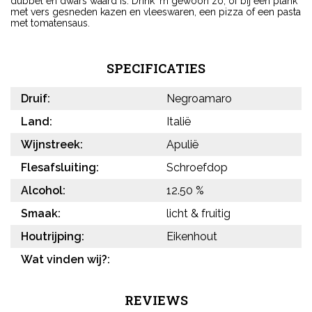
dubbel en dwars waard is. Drink ‘m gewoon zo, of bij een plank
met vers gesneden kazen en vleeswaren, een pizza of een pasta
met tomatensaus.
SPECIFICATIES
Druif:
Negroamaro
Land:
Italië
Wijnstreek:
Apulië
Flesafsluiting:
Schroefdop
Alcohol:
12.50 %
Smaak:
licht & fruitig
Houtrijping:
Eikenhout
Wat vinden wij?:
REVIEWS