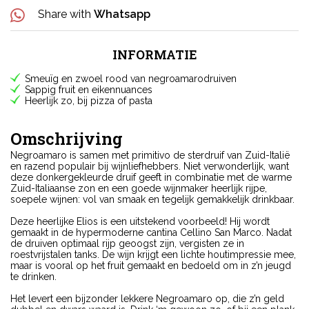
Share with
Whatsapp
INFORMATIE
Smeuïg en zwoel rood van negroamarodruiven
Sappig fruit en eikennuances
Heerlijk zo, bij pizza of pasta
Omschrijving
Negroamaro is samen met primitivo de sterdruif van Zuid-Italië
en razend populair bij wijnliefhebbers. Niet verwonderlijk, want
deze donkergekleurde druif geeft in combinatie met de warme
Zuid-Italiaanse zon en een goede wijnmaker heerlijk rijpe,
soepele wijnen: vol van smaak en tegelijk gemakkelijk drinkbaar.
Deze heerlijke Elios is een uitstekend voorbeeld! Hij wordt
gemaakt in de hypermoderne cantina Cellino San Marco. Nadat
de druiven optimaal rijp geoogst zijn, vergisten ze in
roestvrijstalen tanks. De wijn krijgt een lichte houtimpressie mee,
maar is vooral op het fruit gemaakt en bedoeld om in z’n jeugd
te drinken.
Het levert een bijzonder lekkere Negroamaro op, die z’n geld