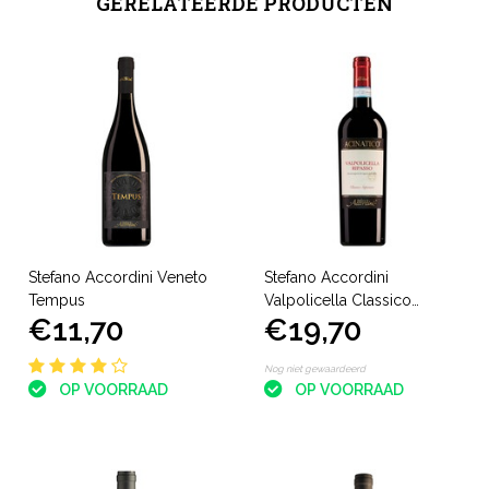
GERELATEERDE PRODUCTEN
Stefano Accordini Veneto
Stefano Accordini
Tempus
Valpolicella Classico
€11,70
€19,70
Superiore Ripasso
Nog niet gewaardeerd
OP VOORRAAD
OP VOORRAAD