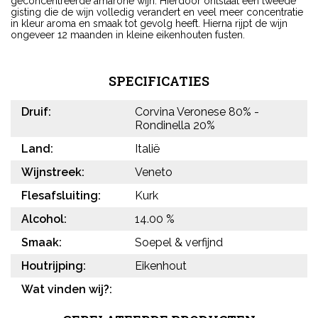
geconcentreerde amarone wijn. Hierdoor ontstaat een tweede
gisting die de wijn volledig verandert en veel meer concentratie
in kleur aroma en smaak tot gevolg heeft. Hierna rijpt de wijn
ongeveer 12 maanden in kleine eikenhouten fusten.
SPECIFICATIES
Druif:
Corvina Veronese 80% -
Rondinella 20%
Land:
Italië
Wijnstreek:
Veneto
Flesafsluiting:
Kurk
Alcohol:
14.00 %
Smaak:
Soepel & verfijnd
Houtrijping:
Eikenhout
Wat vinden wij?: