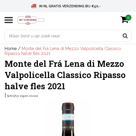
IN NL GRATIS VERZENDING BIJ €50,-
0
BELGIE GRATIS VERZENDING BIJ € 75
DEUTSCHLAND VERSANDKOSTENFREI AB € 75
Home
/
Monte del Frá Lena di Mezzo Valpolicella Classico
Ripasso halve fles 2021
Monte del Frá Lena di Mezzo
Valpolicella Classico Ripasso
halve fles 2021
|
Schrijf je eigen review