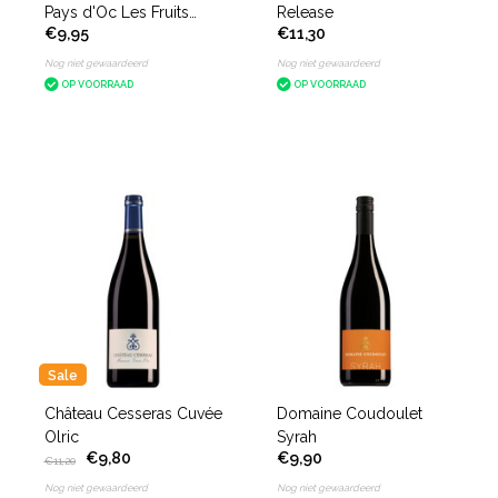
Pays d'Oc Les Fruits
Release
€9,95
€11,30
Sauvages Cabernet
Sauvignon
Nog niet gewaardeerd
Nog niet gewaardeerd
OP VOORRAAD
OP VOORRAAD
Sale
Château Cesseras Cuvée
Domaine Coudoulet
Olric
Syrah
€9,80
€9,90
€11,20
Nog niet gewaardeerd
Nog niet gewaardeerd