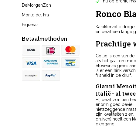
nu op dronk, maar
DeMorgenZon
Ronco Bla
Monte del Fra
Piqueras
Karaktervolle droge 
en bezit een lange g
Betaalmethoden
Prachtige w
Collio is een van de 
als het gaat om mooi
Sloveense grens aan 
is er een flink versc
frisheid in de druif.
Gianni Menotti
Italië - al tw
Hij bezit zo’n tien 
enorm goed beviel. D
nietszeggende massa
zijn kwaliteiten zien
druiven) heeft een k
diepgang.