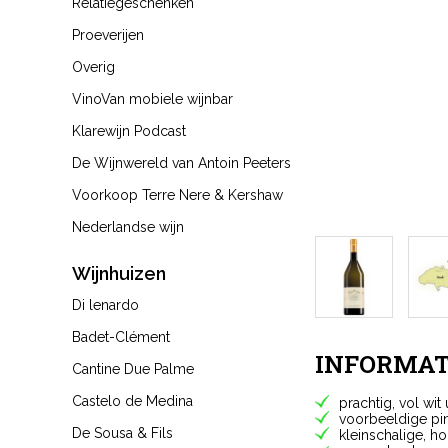
Relatiegeschenken
Proeverijen
Overig
VinoVan mobiele wijnbar
Klarewijn Podcast
De Wijnwereld van Antoin Peeters
Voorkoop Terre Nere & Kershaw
Nederlandse wijn
Wijnhuizen
Di lenardo
Badet-Clément
INFORMAT
Cantine Due Palme
Castelo de Medina
prachtig, vol wit 
voorbeeldige pin
De Sousa & Fils
kleinschalige, h