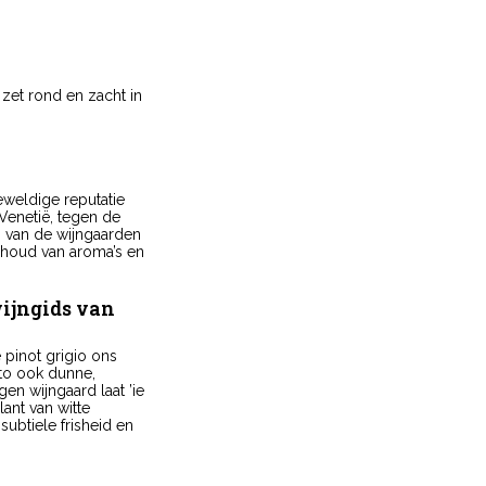
 zet rond en zacht in
geweldige reputatie
 Venetië, tegen de
g van de wijngaarden
 behoud van aroma’s en
wijngids van
 pinot grigio ons
eto ook dunne,
n wijngaard laat ’ie
lant van witte
subtiele frisheid en