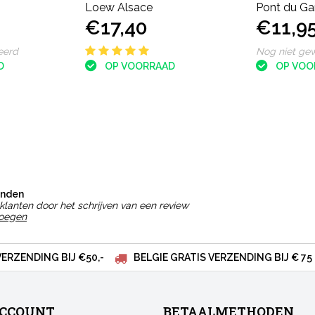
Loew Alsace
Pont du Ga
€17,40
€11,9
d'Aubépine
eerd
Nog niet ge
D
OP VOORRAAD
OP VOO
onden
klanten door het schrijven van een review
voegen
VERZENDING BIJ €50,-
BELGIE GRATIS VERZENDING BIJ € 75
ACCOUNT
BETAALMETHODEN