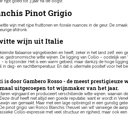
 rijpt goed tot 3 jaar na de oogst
nchis Pinot Grigio
witte wijn met rijpe fruittonen en florale nuances in de geur. De smaak
eurige afdronk.
itte wijn uit Italie
kleinste Italiaanse wijngebieden en heeft, zeker in het land zelf, een 
e, gastronomische witte wijnen. De ligging van Collio – oostelijk van
– is bijzonder. Het is een warm gebied, maar dankzij de hoge liggin
hil in dag- en nachttemperatuur. En dat is uitermate positief voor het
 is door Gambero Rosso - de meest prestigieuze 
eemaal uitgeroepen tot wijnmaker van het jaar.
hectaren wijngaard en produceert verschillende witte wijnen, waarvan de
eze druif heeft niet altijd een goede reputatie, want er wordt in Ven
wijn van gemaakt. Maar met een lage opbrengst in een gunstig gelege
. De pinot grigio van Ronco Blanchis (‘heuvel van wit’ vanwege de aanp
lassieke Collio-expressie met veel structuur en rijpheid, maar ook een 