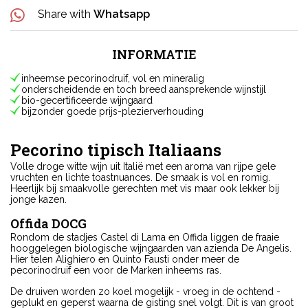
Share with
Whatsapp
INFORMATIE
inheemse pecorinodruif, vol en mineralig
onderscheidende en toch breed aansprekende wijnstijl
bio-gecertificeerde wijngaard
bijzonder goede prijs-plezierverhouding
Pecorino tipisch Italiaans
Volle droge witte wijn uit Italië met een aroma van rijpe gele
vruchten en lichte toastnuances. De smaak is vol en romig.
Heerlijk bij smaakvolle gerechten met vis maar ook lekker bij
jonge kazen.
Offida DOCG
Rondom de stadjes Castel di Lama en Offida liggen de fraaie
hooggelegen biologische wijngaarden van azienda De Angelis.
Hier telen Alighiero en Quinto Fausti onder meer de
pecorinodruif een voor de Marken inheems ras.
De druiven worden zo koel mogelijk - vroeg in de ochtend -
geplukt en geperst waarna de gisting snel volgt. Dit is van groot