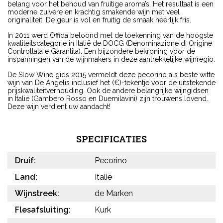
belang voor het behoud van fruitige aroma’s. Het resultaat is een
moderne zuivere en krachtig smakende wijn met veel
originaliteit. De geur is vol en fruitig de smaak heerlijk fris.
In 2011 werd Offida beloond met de toekenning van de hoogste
kwaliteitscategorie in Italië de DOCG (Denominazione di Origine
Controllata e Garantita). Een bijzondere bekroning voor de
inspanningen van de wijnmakers in deze aantrekkelijke wijnregio.
De Slow Wine gids 2015 vermeldt deze pecorino als beste witte
wijn van De Angelis inclusief het (€)-tekentje voor de uitstekende
prijskwaliteitverhouding. Ook de andere belangrijke wijngidsen
in Italië (Gambero Rosso en Duemilavini) zijn trouwens lovend.
Deze wijn verdient uw aandacht!
SPECIFICATIES
Druif:
Pecorino
Land:
Italië
Wijnstreek:
de Marken
Flesafsluiting:
Kurk