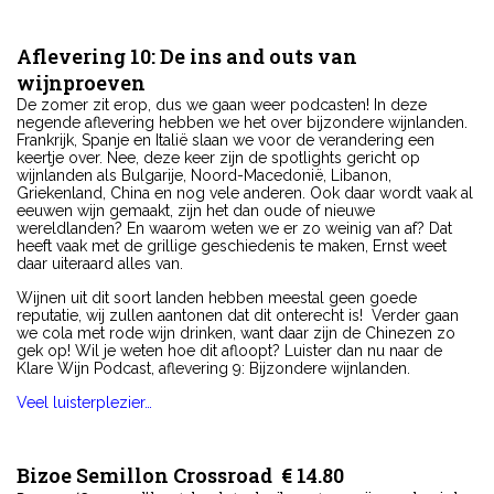
Aflevering 10: De ins and outs van
wijnproeven
De zomer zit erop, dus we gaan weer podcasten! In deze
negende aflevering hebben we het over bijzondere wijnlanden.
Frankrijk, Spanje en Italië slaan we voor de verandering een
keertje over. Nee, deze keer zijn de spotlights gericht op
wijnlanden als Bulgarije, Noord-Macedonië, Libanon,
Griekenland, China en nog vele anderen. Ook daar wordt vaak al
eeuwen wijn gemaakt, zijn het dan oude of nieuwe
wereldlanden? En waarom weten we er zo weinig van af? Dat
heeft vaak met de grillige geschiedenis te maken, Ernst weet
daar uiteraard alles van.
Wijnen uit dit soort landen hebben meestal geen goede
reputatie, wij zullen aantonen dat dit onterecht is! Verder gaan
we cola met rode wijn drinken, want daar zijn de Chinezen zo
gek op! Wil je weten hoe dit afloopt? Luister dan nu naar de
Klare Wijn Podcast, aflevering 9: Bijzondere wijnlanden.
Veel luisterplezier…
Bizoe Semillon Crossroad € 14.80