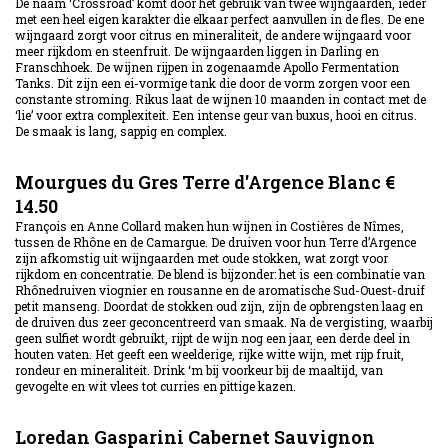
De naam ‘Crossroad’ komt door het gebruik van twee wijngaarden, ieder
met een heel eigen karakter die elkaar perfect aanvullen in de fles. De ene
wijngaard zorgt voor citrus en mineraliteit, de andere wijngaard voor
meer rijkdom en steenfruit. De wijngaarden liggen in Darling en
Franschhoek. De wijnen rijpen in zogenaamde Apollo Fermentation
Tanks. Dit zijn een ei-vormige tank die door de vorm zorgen voor een
constante stroming. Rikus laat de wijnen 10 maanden in contact met de
‘lie’ voor extra complexiteit. Een intense geur van buxus, hooi en citrus.
De smaak is lang, sappig en complex.
Mourgues du Gres Terre d'Argence Blanc €
14.50
François en Anne Collard maken hun wijnen in Costières de Nîmes,
tussen de Rhône en de Camargue. De druiven voor hun Terre d’Argence
zijn afkomstig uit wijngaarden met oude stokken, wat zorgt voor
rijkdom en concentratie. De blend is bijzonder: het is een combinatie van
Rhônedruiven viognier en rousanne en de aromatische Sud-Ouest-druif
petit manseng. Doordat de stokken oud zijn, zijn de opbrengsten laag en
de druiven dus zeer geconcentreerd van smaak. Na de vergisting, waarbij
geen sulfiet wordt gebruikt, rijpt de wijn nog een jaar, een derde deel in
houten vaten. Het geeft een weelderige, rijke witte wijn, met rijp fruit,
rondeur en mineraliteit. Drink ‘m bij voorkeur bij de maaltijd, van
gevogelte en wit vlees tot curries en pittige kazen.
Loredan Gasparini Cabernet Sauvignon