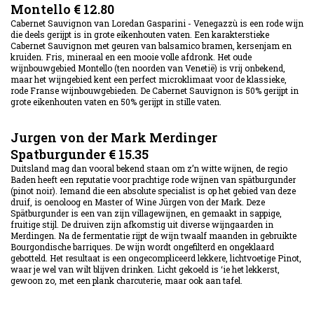
Montello € 12.80
Cabernet Sauvignon van Loredan Gasparini - Venegazzù is een rode wijn
die deels gerijpt is in grote eikenhouten vaten. Een karakterstieke
Cabernet Sauvignon met geuren van balsamico bramen, kersenjam en
kruiden. Fris, mineraal en een mooie volle afdronk. Het oude
wijnbouwgebied Montello (ten noorden van Venetië) is vrij onbekend,
maar het wijngebied kent een perfect microklimaat voor de klassieke,
rode Franse wijnbouwgebieden. De Cabernet Sauvignon is 50% gerijpt in
grote eikenhouten vaten en 50% gerijpt in stille vaten.
Jurgen von der Mark Merdinger
Spatburgunder
€ 15.35
Duitsland mag dan vooral bekend staan om z’n witte wijnen, de regio
Baden heeft een reputatie voor prachtige rode wijnen van spätburgunder
(pinot noir). Iemand die een absolute specialist is op het gebied van deze
druif, is oenoloog en Master of Wine Jürgen von der Mark. Deze
Spätburgunder is een van zijn villagewijnen, en gemaakt in sappige,
fruitige stijl. De druiven zijn afkomstig uit diverse wijngaarden in
Merdingen. Na de fermentatie rijpt de wijn twaalf maanden in gebruikte
Bourgondische barriques. De wijn wordt ongefilterd en ongeklaard
gebotteld. Het resultaat is een ongecompliceerd lekkere, lichtvoetige Pinot,
waar je wel van wilt blijven drinken. Licht gekoeld is ‘ie het lekkerst,
gewoon zo, met een plank charcuterie, maar ook aan tafel.