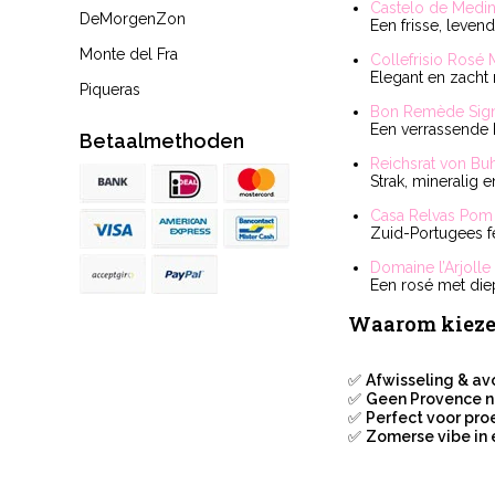
Castelo de Medi
DeMorgenZon
Een frisse, leven
Monte del Fra
Collefrisio Rosé
Elegant en zacht 
Piqueras
Bon Remède Sign
Een verrassende b
Betaalmethoden
Reichsrat von Bu
Strak, mineralig 
Casa Relvas Po
Zuid-Portugees fee
Domaine l’Arjoll
Een rosé met diepg
Waarom kiezen
✅
Afwisseling & av
✅
Geen Provence n
✅
Perfect voor pro
✅
Zomerse vibe in e