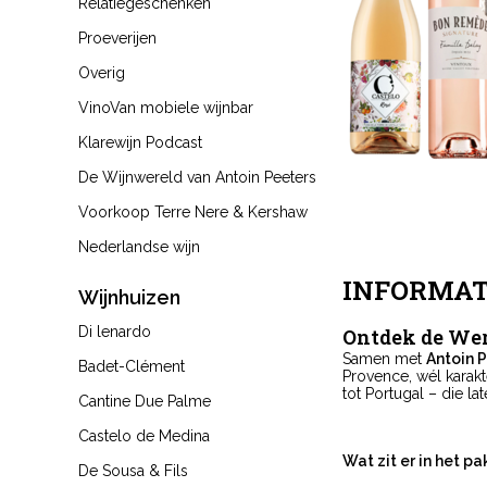
Relatiegeschenken
Proeverijen
Overig
VinoVan mobiele wijnbar
Klarewijn Podcast
De Wijnwereld van Antoin Peeters
Voorkoop Terre Nere & Kershaw
Nederlandse wijn
INFORMAT
Wijnhuizen
Di lenardo
Ontdek de Wer
Samen met
Antoin 
Badet-Clément
Provence, wél karakt
tot Portugal – die la
Cantine Due Palme
Castelo de Medina
Wat zit er in het p
De Sousa & Fils