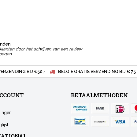
onden
klanten door het schrijven van een review
voegen
VERZENDING BIJ €50,-
BELGIE GRATIS VERZENDING BIJ € 75
ACCOUNT
BETAALMETHODEN
n
lingen
lijst
NATIONAL