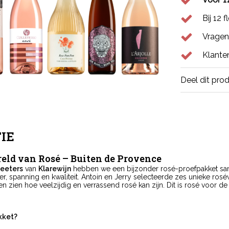
Bij 12 
Vragen
Klante
Deel dit pro
IE
eld van Rosé –
Buiten de Provence
Peeters
van
Klarewijn
hebben we een bijzonder rosé-proefpakket sa
er, spanning en kwaliteit. Antoin en Jerry selecteerde zes unieke ro
ten zien hoe veelzijdig en verrassend rosé kan zijn. Dit is rosé voor de
akket?