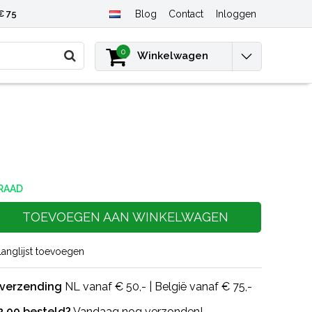
€ 75
Blog
Contact
Inloggen
0
Winkelwagen
RAAD
TOEVOEGEN AAN WINKELWAGEN
langlijst toevoegen
 verzending
NL vanaf € 50,- | België vanaf € 75,-
2.00 besteld?
Vandaag nog verzonden!