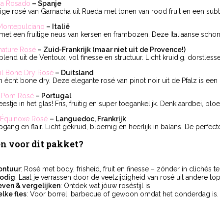
na Rosado
– Spanje
dige rosé van Garnacha uit Rueda met tonen van rood fruit en een subt
 Montepulciano
– Italië
met een fruitige neus van kersen en frambozen. Deze Italiaanse schone
ature Rosé
– Zuid-Frankrijk (maar niet uit de Provence!)
lend uit de Ventoux, vol finesse en structuur. Licht kruidig, dorstles
hl Bone Dry Rosé
– Duitsland
en écht bone dry. Deze elegante rosé van pinot noir uit de Pfalz is ee
m Pom Rosé
– Portugal
stje in het glas! Fris, fruitig en super toegankelijk. Denk aardbei, blo
e Équinoxe Rosé
– Languedoc, Frankrijk
ang en flair. Licht gekruid, bloemig en heerlijk in balans. De perfecte
 voor dit pakket?
ontuur
: Rosé met body, frisheid, fruit en finesse – zónder in clichés te
odig
: Laat je verrassen door de veelzijdigheid van rosé uit andere top
even & vergelijken
: Ontdek wat jóuw roséstijl is.
lke fles
: Voor borrel, barbecue of gewoon omdat het donderdag is.