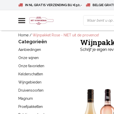
IN NL GRATIS VERZENDING BIJ €50,-
BELGIE GRATI
Home
/
Wijnpakket Rose - NIET uit de provence!
Wijnpakke
Categorieën
Schrijf je eigen re
Aanbiedingen
Onze wijnen
Onze favorieten
Kelderschatten
Wijngebieden
Druivensoorten
Magnum
Proefpakketten