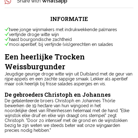
Share with
Whatsapp
INFORMATIE
twee jonge wijnmakers met indrukwekkende palmares
verfijnde droge witte wijn
haast bourgondische zachtheid
mooi aperitief, bij verfijnde (vis)gerechten en salades
Een heerlijke Trocken
Weissburgunder
Jeugdige geurige droge witte wijn uit Duitsland met de geur van
rijpe appels en een zachte sappige smaak. Lekker als aperitief
maar ook heerlijk bij frisse salades asperges en vis.
De gebroeders Christoph en Johannes
De getalenteerde broers Christoph en Johannes Thörle
bewerken de 19 hectare van hun wijngoed in het
noordelijke deel van Rheinhessen helemaal met de hand. "Elke
wijnstok elke druif en elke wijn draagt ons stempel" zegt
Christoph. "Door zo intensief met de grond en de wijnstokken
bezig te zijn weten we steeds beter wat onze wijngaarden
precies nodig hebben."