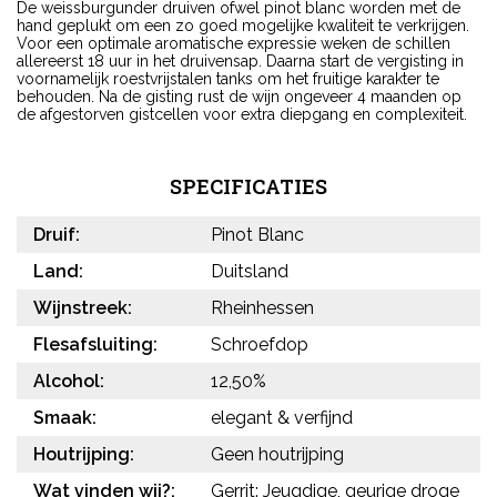
De weissburgunder druiven ofwel pinot blanc worden met de
hand geplukt om een zo goed mogelijke kwaliteit te verkrijgen.
Voor een optimale aromatische expressie weken de schillen
allereerst 18 uur in het druivensap. Daarna start de vergisting in
voornamelijk roestvrijstalen tanks om het fruitige karakter te
behouden. Na de gisting rust de wijn ongeveer 4 maanden op
de afgestorven gistcellen voor extra diepgang en complexiteit.
SPECIFICATIES
Druif:
Pinot Blanc
Land:
Duitsland
Wijnstreek:
Rheinhessen
Flesafsluiting:
Schroefdop
Alcohol:
12,50%
Smaak:
elegant & verfijnd
Houtrijping:
Geen houtrijping
Wat vinden wij?:
Gerrit: Jeugdige, geurige droge