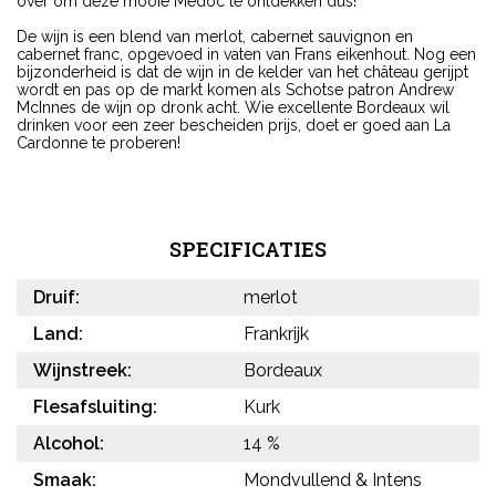
over om deze mooie Médoc te ontdekken dus!
De wijn is een blend van merlot, cabernet sauvignon en
cabernet franc, opgevoed in vaten van Frans eikenhout. Nog een
bijzonderheid is dat de wijn in de kelder van het château gerijpt
wordt en pas op de markt komen als Schotse patron Andrew
McInnes de wijn op dronk acht. Wie excellente Bordeaux wil
drinken voor een zeer bescheiden prijs, doet er goed aan La
Cardonne te proberen!
SPECIFICATIES
Druif:
merlot
Land:
Frankrijk
Wijnstreek:
Bordeaux
Flesafsluiting:
Kurk
Alcohol:
14 %
Smaak:
Mondvullend & Intens