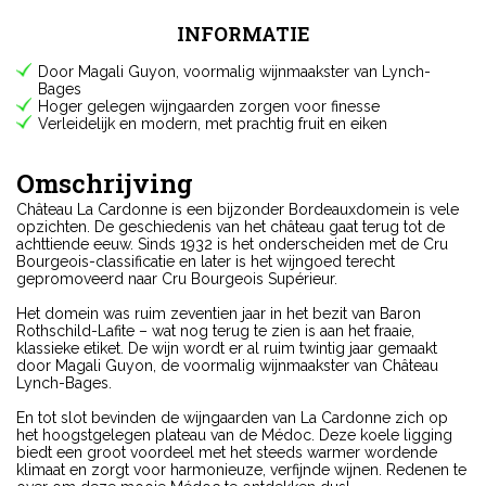
INFORMATIE
Door Magali Guyon, voormalig wijnmaakster van Lynch-
Bages
Hoger gelegen wijngaarden zorgen voor finesse
Verleidelijk en modern, met prachtig fruit en eiken
Omschrijving
Château La Cardonne is een bijzonder Bordeauxdomein is vele
opzichten. De geschiedenis van het château gaat terug tot de
achttiende eeuw. Sinds 1932 is het onderscheiden met de Cru
Bourgeois-classificatie en later is het wijngoed terecht
gepromoveerd naar Cru Bourgeois Supérieur.
Het domein was ruim zeventien jaar in het bezit van Baron
Rothschild-Lafite – wat nog terug te zien is aan het fraaie,
klassieke etiket. De wijn wordt er al ruim twintig jaar gemaakt
door Magali Guyon, de voormalig wijnmaakster van Château
Lynch-Bages.
En tot slot bevinden de wijngaarden van La Cardonne zich op
het hoogstgelegen plateau van de Médoc. Deze koele ligging
biedt een groot voordeel met het steeds warmer wordende
klimaat en zorgt voor harmonieuze, verfijnde wijnen. Redenen te