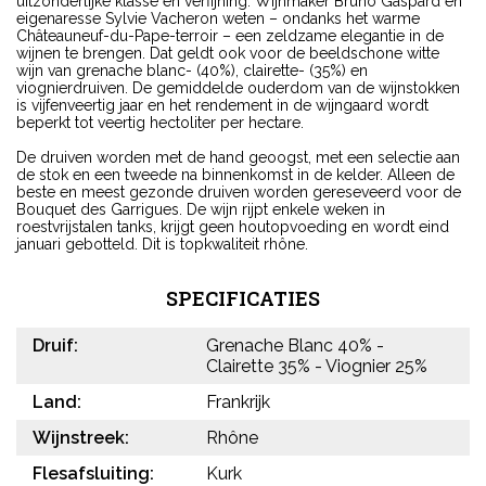
uitzonderlijke klasse en verfijning. Wijnmaker Bruno Gaspard en
eigenaresse Sylvie Vacheron weten – ondanks het warme
Châteauneuf-du-Pape-terroir – een zeldzame elegantie in de
wijnen te brengen. Dat geldt ook voor de beeldschone witte
wijn van grenache blanc- (40%), clairette- (35%) en
viognierdruiven. De gemiddelde ouderdom van de wijnstokken
is vijfenveertig jaar en het rendement in de wijngaard wordt
beperkt tot veertig hectoliter per hectare.
De druiven worden met de hand geoogst, met een selectie aan
de stok en een tweede na binnenkomst in de kelder. Alleen de
beste en meest gezonde druiven worden gereseveerd voor de
Bouquet des Garrigues. De wijn rijpt enkele weken in
roestvrijstalen tanks, krijgt geen houtopvoeding en wordt eind
januari gebotteld. Dit is topkwaliteit rhône.
SPECIFICATIES
Druif:
Grenache Blanc 40% -
Clairette 35% - Viognier 25%
Land:
Frankrijk
Wijnstreek:
Rhône
Flesafsluiting:
Kurk