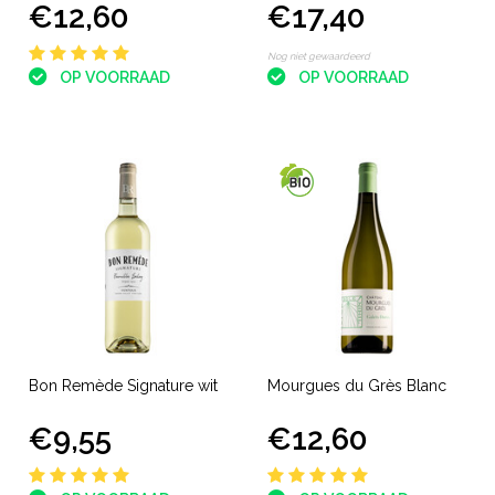
€12,60
€17,40
Blanc
Nog niet gewaardeerd
OP VOORRAAD
OP VOORRAAD
Bon Remède Signature wit
Mourgues du Grès Blanc
€9,55
€12,60