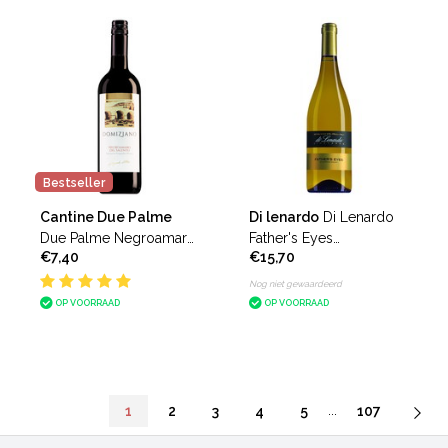
Bestseller
Cantine Due Palme
Di lenardo
Di Lenardo
Due Palme Negroamaro
Father's Eyes
€7,40
€15,70
Domiziano
Chardonnay
Nog niet gewaardeerd
OP VOORRAAD
OP VOORRAAD
...
1
2
3
4
5
107