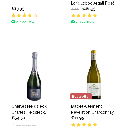
Languedoc Argali Rosé
€13,95
€16,95
€18,80
OP VOORRAAD
OP VOORRAAD
Bestseller
Charles Heidsieck
Badet-Clément
Charles Heidsieck
Révélation Chardonnay
€54,50
€11,95
Champagne Brut
Réserve
Nog niet gewaardeerd