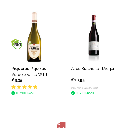
Piqueras
Piqueras
Alice Brachetto d'Acqui
Verdejo white Wild
€9,35
€10,95
Fermented Verdejo
Nog niet gewaardeerd
OP VOORRAAD
OP VOORRAAD