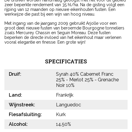
De druiven worden handmatig geoogst met het voor dit gebied
zeer beperkte rendement van 35 hl/ha. Na de gisting volgt een
rijping van 12 maanden op nieuwe eikenhouten fusten. Een
werkwijze die past bij een wijn van hoog niveau.
Met ingang van de jaargang 2009 gebruikt Arjolle voor een
groot deel nieuwe fusten van beroemde Bourgogne tonneliers
zoals Mercurey Chassin en Seguin Moreau. Deze fusten
beperken de directe invloed van het eikenhout maar verlenen
vooral elegantie en finesse. Een grote wijn!
SPECIFICATIES
Druif:
Syrah 40% Cabernet Franc
25% - Merlot 25% - Grenache
Noir 10%
Land:
Frankrijk
Wijnstreek:
Languedoc
Flesafsluiting:
Kurk
Alcohol:
14.50%